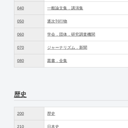
040
一般論文集．講演集
050
逐次刊行物
060
学会．団体．研究調査機関
070
ジャーナリズム．新聞
080
叢書．全集
歴史
200
歴史
210
日本史