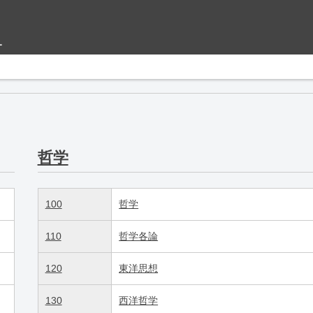
ー
哲学
100
哲学
110
哲学各論
120
東洋思想
130
西洋哲学