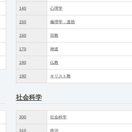
140
心理学
150
倫理学．道徳
160
宗教
170
神道
180
仏教
190
キリスト教
社会科学
300
社会科学
310
政治