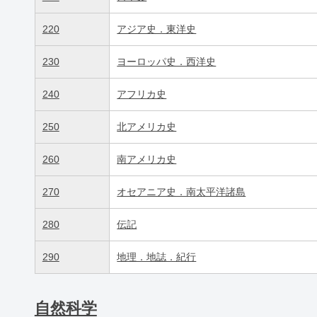
220
アジア史．東洋史
230
ヨーロッパ史．西洋史
240
アフリカ史
250
北アメリカ史
260
南アメリカ史
270
オセアニア史．南太平洋諸島
280
伝記
290
地理．地誌．紀行
自然科学