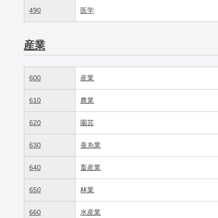
490
医学
産業
600
産業
610
農業
620
園芸
630
蚕糸業
640
畜産業
650
林業
660
水産業