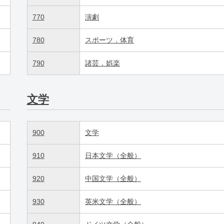
770
演劇
780
スポーツ．体育
790
諸芸．娯楽
文学
900
文学
910
日本文学（全般）
920
中国文学（全般）
930
英米文学（全般）