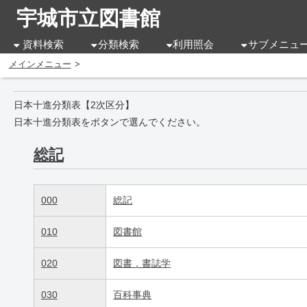
宇城市立図書館
資料検索
分類検索
利用照会
サブメニュ
メインメニュー
日本十進分類表【2次区分】
日本十進分類表をボタンで選んでください。
総記
000
総記
010
図書館
020
図書．書誌学
030
百科事典