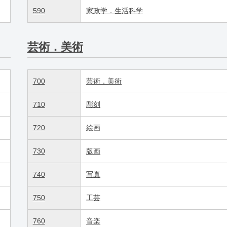
590
家政学．生活科学
芸術．美術
700
芸術．美術
710
彫刻
720
絵画
730
版画
740
写真
750
工芸
760
音楽