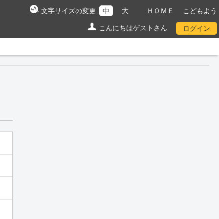
文字サイズの変更
中
大
ＨＯＭＥ
こどもよう
こんにちはゲストさん
ログイン