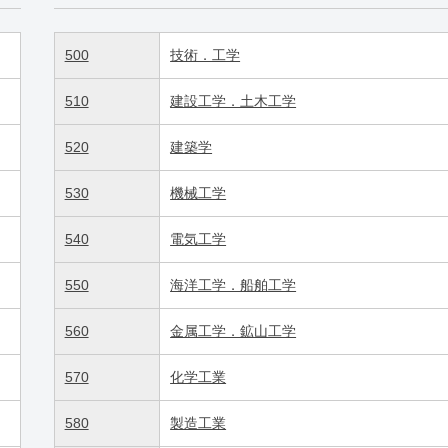
500
技術．工学
510
建設工学．土木工学
520
建築学
530
機械工学
540
電気工学
550
海洋工学．船舶工学
560
金属工学．鉱山工学
570
化学工業
580
製造工業