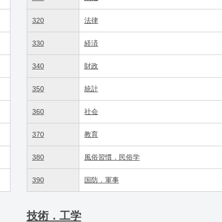
320
法律
330
経済
340
財政
350
統計
360
社会
370
教育
380
風俗習慣．民俗学
390
国防．軍事
技術．工学