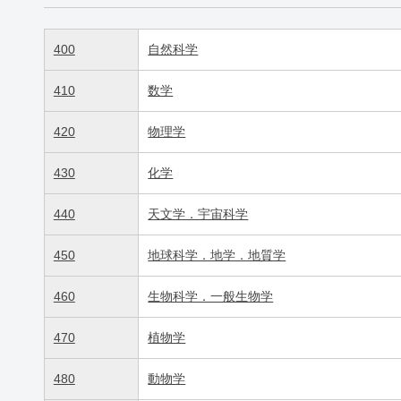
400
自然科学
410
数学
420
物理学
430
化学
440
天文学．宇宙科学
450
地球科学．地学．地質学
460
生物科学．一般生物学
470
植物学
480
動物学